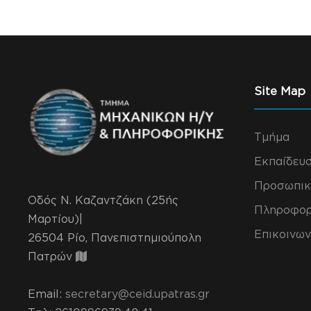
Site Map
Τμήμα
Εκπαίδευ
Προσωπικ
Οδός Ν. Καζαντζάκη (25ής
Πληροφορ
Μαρτίου)|
Επικοινων
26504 Ρίο, Πανεπιστημιούπολη
Πατρών
Email:
secretary@ceid.upatras.gr