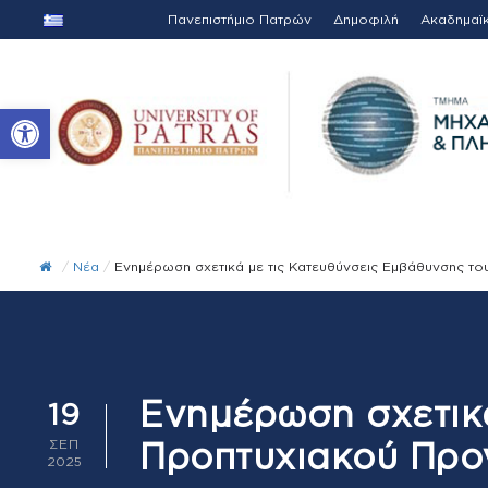
Πανεπιστήμιο Πατρών
Δημοφιλή
Ακαδημαϊ
Ανοίξτε τη γραμμή εργαλείων
/
Νέα
/
Ενημέρωση σχετικά με τις Κατευθύνσεις Εμβάθυνσης 
Ενημέρωση σχετικ
19
Προπτυχιακού Προ
ΣΕΠ
2025