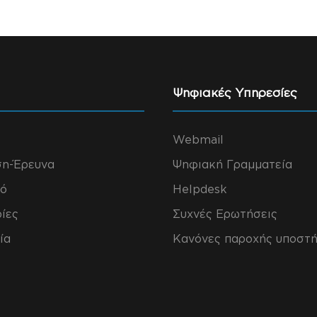
Ψηφιακές Υπηρεσίες
Webmail
ση-Έρευνα
Ψηφιακή Γραμματεία
ό
Helpdesk
ίες
Συχνές Ερωτήσεις
ία
Κανόνες παροχής υποστή