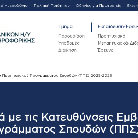
κό Ημερολόγιο
Πολιτική Ποιότητας
Οδηγίες για Πρωτοετείς
Eras
Τμήμα
Εκπαίδευση-Έρευ
Παρουσίαση
Προπτυχιακό
Υποδομές
Μεταπτυχιακά-Διδ
Διοίκηση
Έρευνα
του Προπτυχιακού Προγράμματος Σπουδών (ΠΠΣ) 2025-2026
ά με τις Κατευθύνσεις Εμ
γράμματος Σπουδών (ΠΠΣ