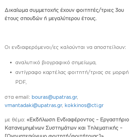
Δικαίωμα συμμετοχής έχουν φοιτητές/τριες 3ου
έτους σπουδών ή μεγαλύτερου έτους.
Οι ενδιαφερόμενοι/ες καλούνται να αποστείλουν:
αναλυτικό βιογραφικό σημείωμα,
αντίγραφο καρτέλας φοιτητή/τριας σε μορφή
PDF,
στα email:
bouras@upatras.gr
,
vmantadaki@upatras.gr
,
kokkinos@cti.gr
με θέμα:
«Εκδήλωση Ενδιαφέροντος – Εργαστήριο
Κατανεμημένων Συστημάτων και Τηλεματικής –
[Ονοματεπώνυμο φοιτητή/φοιτήτριας]»