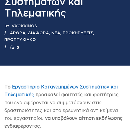
Συστημάτων και
Τηλεματικής
BY
VKOKKINOS
,
,
,
,
ΆΡΘΡΑ
ΔΙΆΦΟΡΑ
ΝΈΑ
ΠΡΟΚΗΡΎΞΕΙΣ
ΠΡΟΠΤΥΧΙΑΚΌ
0
Το
Εργαστήριο Κατανεμημένων Συστημάτων και
Τηλεματικής
προσκαλεί φοιτητές και φοιτήτριες
που ενδιαφέρονται να συμμετάσχουν στις
δραστηριότητες και στα ερευνητικά αντικείμενα
του εργαστηρίου
να υποβάλουν αίτηση εκδήλωσης
ενδιαφέροντος.