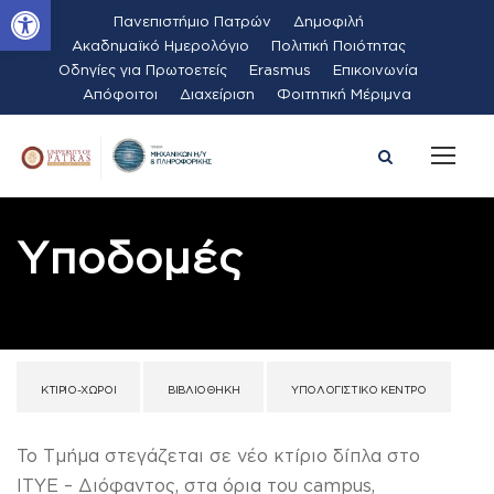
Ανοίξτε τη γραμμή εργαλείων
Πανεπιστήμιο Πατρών
Δημοφιλή
Ακαδημαϊκό Ημερολόγιο
Πολιτική Ποιότητας
Οδηγίες για Πρωτοετείς
Erasmus
Επικοινωνία
Απόφοιτοι
Διαχείριση
Φοιτητική Μέριμνα
Υποδομές
ΚΤΊΡΙΟ-ΧΏΡΟΙ
ΒΙΒΛΙΟΘΉΚΗ
ΥΠΟΛΟΓΙΣΤΙΚΌ ΚΈΝΤΡΟ
To Τμήμα στεγάζεται σε νέο κτίριο δίπλα στο
ΙTYE – Διόφαντος, στα όρια του campus,