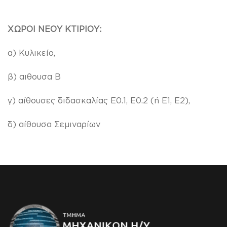
ΧΩΡΟΙ ΝΕΟΥ ΚΤΙΡΙΟΥ:
α) Κυλικείο,
β) αιθουσα Β
γ) αίθουσες διδασκαλίας Ε0.1, Ε0.2 (ή Ε1, Ε2),
δ) αίθουσα Σεμιναρίων