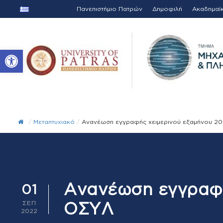
Πανεπιστήμιο Πατρών
Δημοφιλή
Ακαδημαϊ
Ανοίξτε τη γραμμή εργαλείων
/
Μεταπτυχιακό
/
Ανανέωση εγγραφής χειμερινού εξαμήνου 2
Ανανέωση εγγραφή
01
ΟΣΥΛ
ΣΕΠ
2022