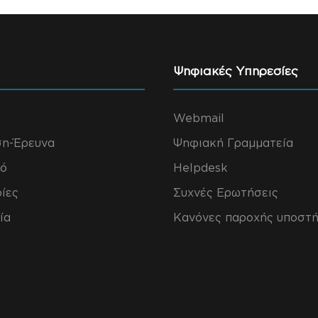
Ψηφιακές Υπηρεσίες
Webmail
ση-Έρευνα
Ψηφιακή Γραμματεία
ό
Helpdesk
ίες
Συχνές Ερωτήσεις
ία
Κανόνες παροχής υποστή