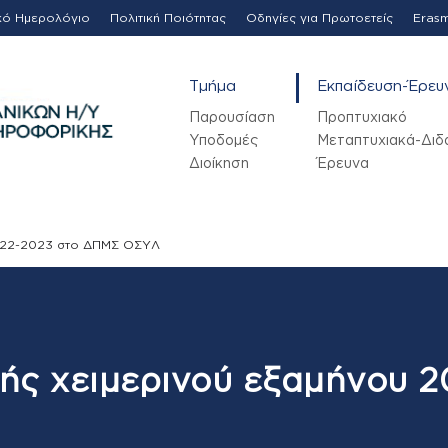
κό Ημερολόγιο
Πολιτική Ποιότητας
Οδηγίες για Πρωτοετείς
Eras
Τμήμα
Εκπαίδευση-Έρευ
Παρουσίαση
Προπτυχιακό
Υποδομές
Μεταπτυχιακά-Διδ
Διοίκηση
Έρευνα
022-2023 στο ΔΠΜΣ ΟΣΥΛ
ς χειμερινού εξαμήνου 