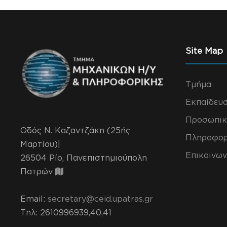
Site Map
Τμήμα
Εκπαίδευ
Προσωπικ
Οδός Ν. Καζαντζάκη (25ής
Πληροφορ
Μαρτίου)|
Επικοινων
26504 Ρίο, Πανεπιστημιούπολη
Πατρών
Email:
secretary@ceid.upatras.gr
Τηλ
: 2610996939,40,41