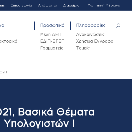
mus
Επικοινωνία
Απόφοιτοι
Διαχείριση
Φοιτητική Μέριμνα
να
Προσωπικό
Πληροφορίες
Μέλη ΔΕΠ
Ανακοινώσεις
ακτορικό
ΕΔΙΠ-ΕΤΕΠ
Χρήσιμα Έγγραφα
Γραμματεία
Τομείς
ών Ι
021, Βασικά Θέματα
 Υπολογιστών Ι