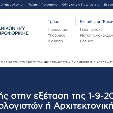
κό Ημερολόγιο
Πολιτική Ποιότητας
Οδηγίες για Πρωτοετείς
Eras
Τμήμα
Εκπαίδευση-Έρευ
Παρουσίαση
Προπτυχιακό
Υποδομές
Μεταπτυχιακά-Διδ
Διοίκηση
Έρευνα
, Βασικά Θέματα Αρχιτεκτονικής Υπολογιστών ή Αρχιτεκτονική Υπολογιστ
 στην εξέταση της 1-9-2
ολογιστών ή Αρχιτεκτονική