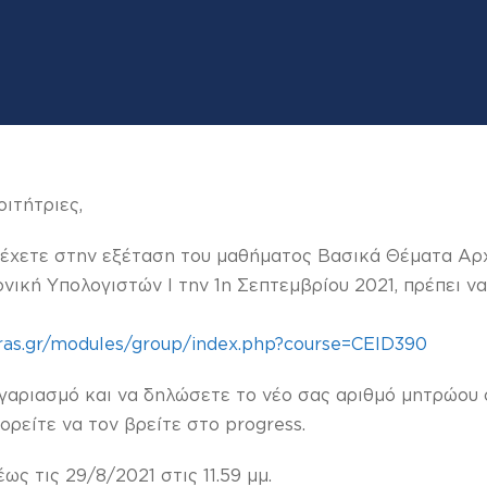
ιτήτριες,
τέχετε στην εξέταση του μαθήματος Βασικά Θέματα Αρ
νική Υπολογιστών Ι την 1η Σεπτεμβρίου 2021, πρέπει ν
tras.gr/modules/group/index.php?course=CEID390
γαριασμό και να δηλώσετε το νέο σας αριθμό μητρώου ο
ορείτε να τον βρείτε στο progress.
ως τις 29/8/2021 στις 11.59 μμ.