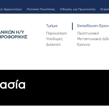
κό Ημερολόγιο
Πολιτική Ποιότητας
Οδηγίες για Πρωτοετείς
Eras
Τμήμα
Εκπαίδευση-Έρευ
Παρουσίαση
Προπτυχιακό
Υποδομές
Μεταπτυχιακά-Διδ
Διοίκηση
Έρευνα
ασία