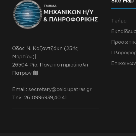
Site Map
Τμήμα
Εκπαίδευ
Προσωπικ
Οδός Ν. Καζαντζάκη (25ής
Πληροφορ
Μαρτίου)|
Επικοινων
26504 Ρίο, Πανεπιστημιούπολη
Πατρών
Email:
secretary@ceid.upatras.gr
Τηλ
: 2610996939,40,41