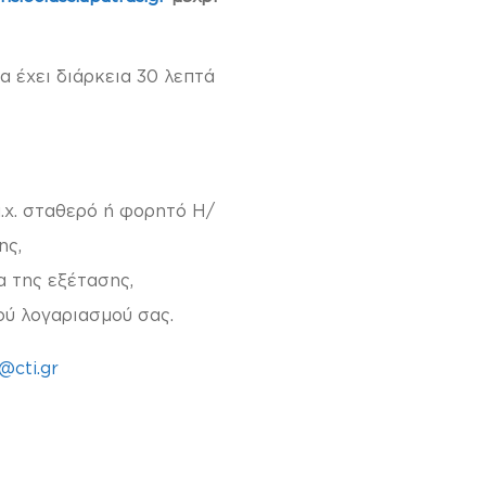
α έχει διάρκεια 30 λεπτά
π.χ. σταθερό ή φορητό Η/
ης,
α της εξέτασης,
ού λογαριασμού σας.
@cti.gr