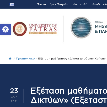
Πανεπιστήμιο Πατρών
Δημοφιλή
Ακαδημαϊ
Ανοίξτε τη γραμμή εργαλείων
/
Προπτυχιακό
/
Εξέταση μαθήματος «Δίκτυα Δημόσιας Χρήσης κ
Εξέταση μαθήματο
23
Δικτύων» (Εξεταστ
ΑΥΓ
2021