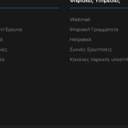
Ψηφιακές Υπηρεσίες
Webmail
ση-Έρευνα
Ψηφιακή Γραμματεία
ό
Helpdesk
ίες
Συχνές Ερωτήσεις
ία
Κανόνες παροχής υποστή