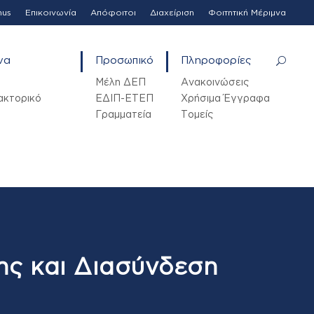
mus
Επικοινωνία
Απόφοιτοι
Διαχείριση
Φοιτητική Μέριμνα
να
Προσωπικό
Πληροφορίες
Μέλη ΔΕΠ
Ανακοινώσεις
ακτορικό
ΕΔΙΠ-ΕΤΕΠ
Χρήσιμα Έγγραφα
Γραμματεία
Τομείς
ης και Διασύνδεση