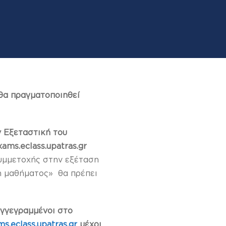
θα πραγματοποιηθεί
ν Εξεταστική του
ms.eclass.upatras.gr
υμμετοχής στην εξέταση
η μαθήματος» θα πρέπει
εγγεγραμμένοι στο
ms.eclass.upatras.gr
μέχρι