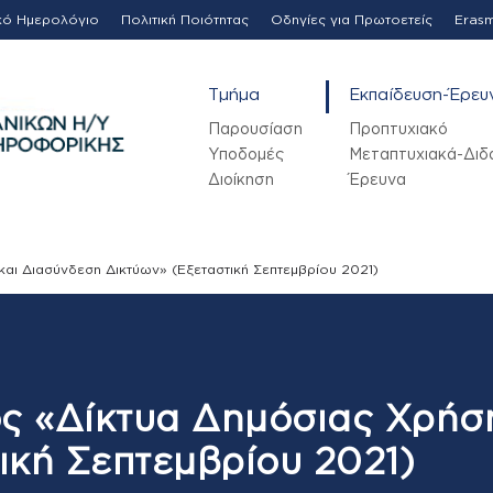
κό Ημερολόγιο
Πολιτική Ποιότητας
Οδηγίες για Πρωτοετείς
Eras
Τμήμα
Εκπαίδευση-Έρευ
Παρουσίαση
Προπτυχιακό
Υποδομές
Μεταπτυχιακά-Διδ
Διοίκηση
Έρευνα
αι Διασύνδεση Δικτύων» (Εξεταστική Σεπτεμβρίου 2021)
ς «Δίκτυα Δημόσιας Χρήσ
ική Σεπτεμβρίου 2021)