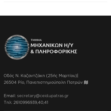
Οδός Ν. Καζαντζάκη (25ής Μαρτίου)|
26504 Ρίο, Πανεπιστημιούπολη Πατρών
Email:
secretary@ceid.upatras.gr
Τηλ
: 2610996939,40,41