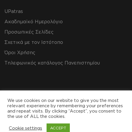
UPatras
Ακαδημαϊκό Ημερολόγιο
Προσωπικές Σελίδες
Σχετικά με τον Ιστότοπο
Όροι Χρήσης
Τηλεφωνικός κατάλογος Πανεπιστημίου
We use cookies on our website to give you the most
relevant experience by remembering your preferences
and repeat visits. By clicking “Accept”, you consent to
the use of ALL the cookies.
Copyright All Rights Reserved 2024, CEID
Cookie settings
ACCEPT