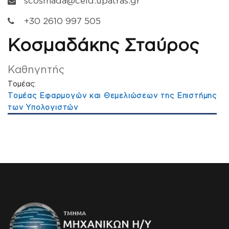
scosmada@ceid.upatras.gr
+30 2610 997 505
Κοσμαδάκης Σταύρος
Καθηγητής
Τομέας:
Τομέας Εφαρμογών και Θεμελιώσεων της Επιστήμης
των Υπολογιστών