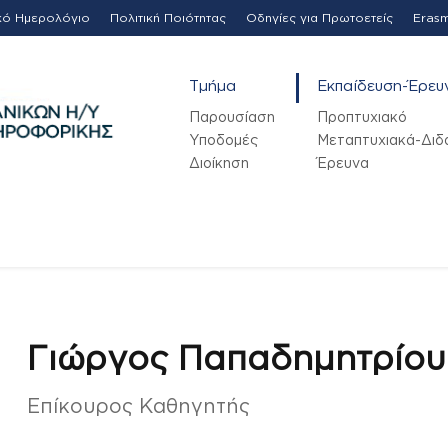
κό Ημερολόγιο
Πολιτική Ποιότητας
Οδηγίες για Πρωτοετείς
Eras
Τμήμα
Εκπαίδευση-Έρευ
Παρουσίαση
Προπτυχιακό
Υποδομές
Μεταπτυχιακά-Διδ
Διοίκηση
Έρευνα
Γιώργος Παπαδημητρίου
Επίκουρος Καθηγητής