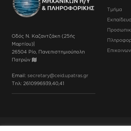
Τμήμα
Εκπαίδευ
Προσωπικ
Οδός Ν. Καζαντζάκη (25ής
Πληροφορ
Μαρτίου)|
Επικοινων
26504 Ρίο, Πανεπιστημιούπολη
Πατρών
Email:
secretary@ceid.upatras.gr
Τηλ
: 2610996939,40,41
Copyright All Rights Reserved 2024, CEID