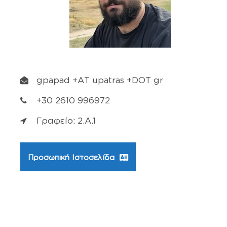
gpapad +ΑΤ upatras +DΟΤ gr
+30 2610 996972
Γραφείο: 2.A.1
Προσωπική Ιστοσελίδα