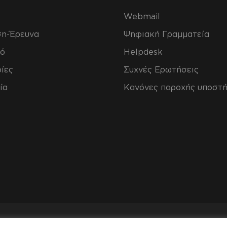
Webmail
ση-Έρευνα
Ψηφιακή Γραμματεία
ό
Helpdesk
ίες
Συχνές Ερωτήσεις
ία
Κανόνες παροχής υποστή