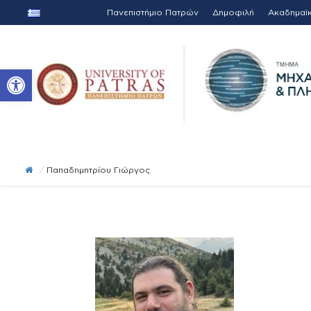
Πανεπιστήμιο Πατρών
Δημοφιλή
Ακαδημαϊ
Ανοίξτε τη γραμμή εργαλείων
/
Παπαδημητρίου Γιώργος