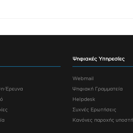
Ψηφιακές Υπηρεσίες
Webmail
ση-Έρευνα
Ψηφιακή Γραμματεία
ό
Helpdesk
ίες
Συχνές Ερωτήσεις
ία
Κανόνες παροχής υποστή