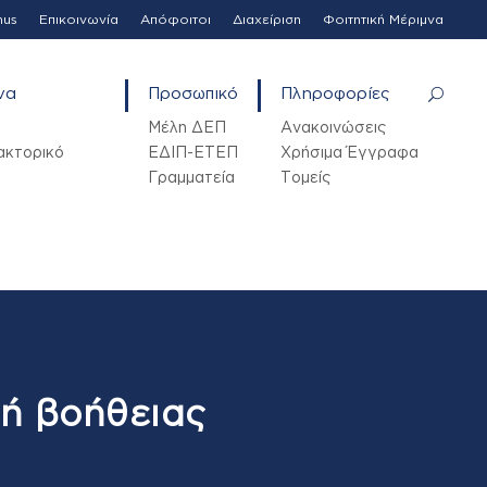
mus
Επικοινωνία
Απόφοιτοι
Διαχείριση
Φοιτητική Μέριμνα
να
Προσωπικό
Πληροφορίες
Μέλη ΔΕΠ
Ανακοινώσεις
ακτορικό
ΕΔΙΠ-ΕΤΕΠ
Χρήσιμα Έγγραφα
Γραμματεία
Τομείς
μή βοήθειας