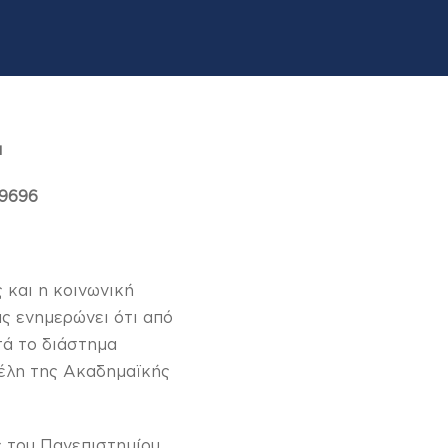
α
69696
 και η κοινωνική
ς ενημερώνει ότι από
τά το διάστημα
μέλη της Ακαδημαϊκής
ς του Πανεπιστημίου