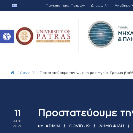
Πανεπιστήμιο Πατρών
Δημοφιλή
Ακαδημαϊ
Ανοίξτε τη γραμμή εργαλείων
/
Covid-19
/
Προστατεύουμε την Ψυχική μας Υγεία: Γραμμή βοή
Προστατεύουμε την
11
ΑΠΡ
BY
2020
ADMIN
COVID-19
ΔΗΜΟΦΙΛΉ