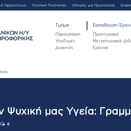
κό Ημερολόγιο
Πολιτική Ποιότητας
Οδηγίες για Πρωτοετείς
Eras
Τμήμα
Εκπαίδευση-Έρευ
Παρουσίαση
Προπτυχιακό
Υποδομές
Μεταπτυχιακά-Διδ
Διοίκηση
Έρευνα
θειας
 Ψυχική μας Υγεία: Γραμ
0