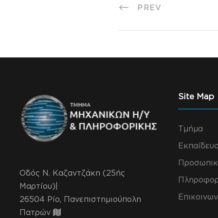
PREV
Site Map
Τμήμα
Εκπαίδευ
Προσωπικ
Οδός Ν. Καζαντζάκη (25ής
Πληροφορ
Μαρτίου)|
Επικοινων
26504 Ρίο, Πανεπιστημιούπολη
Πατρών