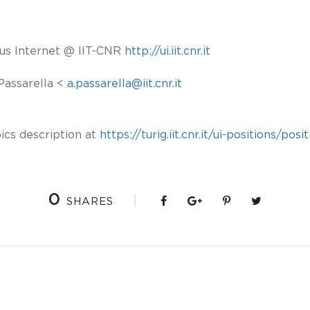
us Internet @ IIT-CNR
http://ui.iit.cnr.it
Passarella <
a.passarella@iit.cnr.it
pics description at
https://turig.iit.cnr.it/ui-positions/posi
0
SHARES