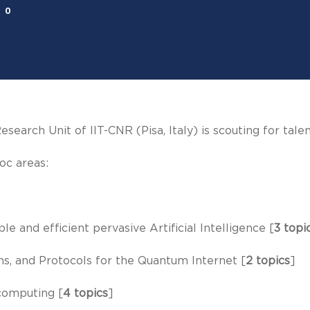
0
search Unit of IIT-CNR (Pisa, Italy) is scouting for tale
oc areas:
e and efficient pervasive Artificial Intelligence [
3 topi
ms, and Protocols for the Quantum Internet [
2 topics
]
computing [
4 topics
]