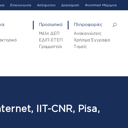
mus
Επικοινωνία
Απόφοιτοι
Διαχείριση
Φοιτητική Μέριμνα
να
Προσωπικό
Πληροφορίες
Μέλη ΔΕΠ
Ανακοινώσεις
ακτορικό
ΕΔΙΠ-ΕΤΕΠ
Χρήσιμα Έγγραφα
Γραμματεία
Τομείς
ernet, IIT-CNR, Pisa,