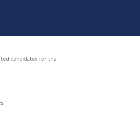
nted candidates for the
cs
]