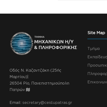
Site Map
Τμήμα
Εκπαίδευ
Προσωπικ
Οδός Ν. Καζαντζάκη (25ής
Πληροφορ
Μαρτίου)|
Επικοινων
26504 Ρίο, Πανεπιστημιούπολη
Πατρών
Email:
secretary@ceid.upatras.gr