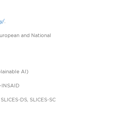
ly/
.
European and National
lainable AI)
K-INSAID
0 SLICES-DS, SLICES-SC