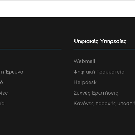
Ψηφιακές Υπηρεσίες
Webmail
ση-Έρευνα
Ψηφιακή Γραμματεία
ό
Helpdesk
ίες
Συχνές Ερωτήσεις
ία
Κανόνες παροχής υποστή