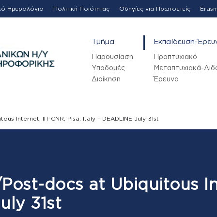
κό Ημερολόγιο
Πολιτική Ποιότητας
Οδηγίες για Πρωτοετείς
Eras
Τμήμα
Εκπαίδευση-Έρευ
Παρουσίαση
Προπτυχιακό
Υποδομές
Μεταπτυχιακά-Διδ
Διοίκηση
Έρευνα
ous Internet, IIT-CNR, Pisa, Italy – DEADLINE July 31st
Post-docs at Ubiquitous Int
uly 31st