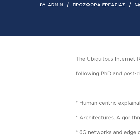
BY
ADMIN
ΠΡΟΣΦΟΡΆ ΕΡΓΑΣΊΑΣ
The Ubiquitous Internet Re
following PhD and post-d
* Human-centric explainabl
* Architectures, Algorith
* 6G networks and edge 