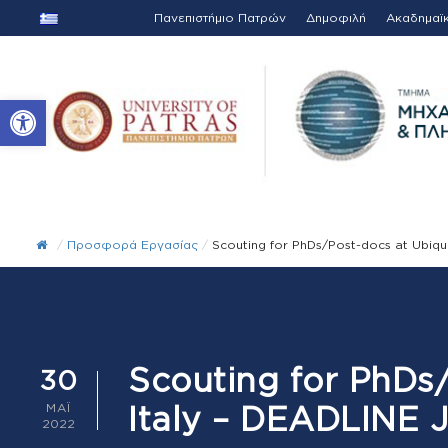
Πανεπιστήμιο Πατρών
Δημοφιλή
Ακαδημαϊ
Ανοίξτε τη γραμμή εργαλείων
/
Προσφορά Εργασίας
/
Scouting for PhDs/Post-docs at Ubiquit
Scouting for PhDs/
30
Italy – DEADLINE J
ΜΆΙ
2022