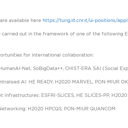
 are available here
https://turig.iit.cnr.it/ui-positions/app
 carried out in the framework of one of the following 
rtunities for international collaboration:
 HumanAI-Net, SoBigData++, CHIST-ERA SAI (Social Exp
entralised AI: HE RE4DY, H2020 MARVEL, PON-MIUR O
et Infrastructures: ESFRI-SLICES, HE SLICES-PP, H202
 Networking: H2020 HPCQS, PON-MIUR QUANCOM