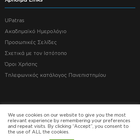
UPatras
Ακαδημαϊκό Ημερολόγιο
Προσωπικές Σελίδες
Σχετικά με τον Ιστότοπο
Όροι Χρήσης
Τηλεφωνικός κατάλογος Πανεπιστημίου
We use cookies on our website to give you the most
relevant experience by remembering your preferences
and repeat visits. By clicking “Accept”, you consent to
the use of ALL the cookies.
Copyright All Rights Reserved 2024, CEID