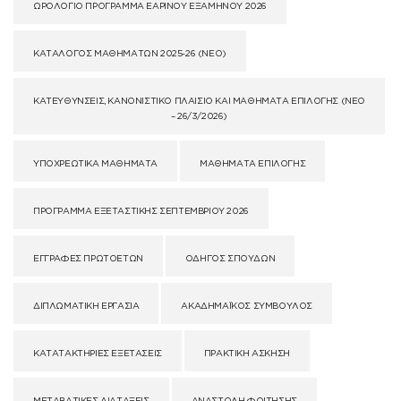
ΩΡΟΛΌΓΙΟ ΠΡΌΓΡΑΜΜΑ ΕΑΡΙΝΟΎ ΕΞΑΜΉΝΟΥ 2026
ΚΑΤΆΛΟΓΟΣ ΜΑΘΗΜΆΤΩΝ 2025-26 (ΝΈΟ)
ΚΑΤΕΥΘΎΝΣΕΙΣ, ΚΑΝΟΝΙΣΤΙΚΌ ΠΛΑΊΣΙΟ ΚΑΙ ΜΑΘΉΜΑΤΑ ΕΠΙΛΟΓΉΣ (NEO
– 26/3/2026)
ΥΠΟΧΡΕΩΤΙΚΆ ΜΑΘΉΜΑΤΑ
ΜΑΘΉΜΑΤΑ ΕΠΙΛΟΓΉΣ
ΠΡΌΓΡΑΜΜΑ ΕΞΕΤΑΣΤΙΚΉΣ ΣΕΠΤΕΜΒΡΊΟΥ 2026
ΕΓΓΡΑΦΈΣ ΠΡΩΤΟΕΤΏΝ
ΟΔΗΓΌΣ ΣΠΟΥΔΏΝ
ΔΙΠΛΩΜΑΤΙΚΉ ΕΡΓΑΣΊΑ
ΑΚΑΔΗΜΑΪΚΌΣ ΣΎΜΒΟΥΛΟΣ
ΚΑΤΑΤΑΚΤΉΡΙΕΣ ΕΞΕΤΆΣΕΙΣ
ΠΡΑΚΤΙΚΉ ΆΣΚΗΣΗ
ΜΕΤΑΒΑΤΙΚΈΣ ΔΙΑΤΆΞΕΙΣ
ΑΝΑΣΤΟΛΉ ΦΟΊΤΗΣΗΣ