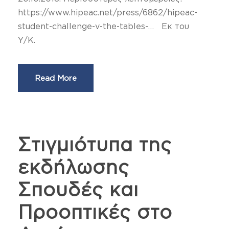
https://www.hipeac.net/press/6862/hipeac-
student-challenge-v-the-tables-… Εκ του
Υ/Κ.
Read More
Στιγμιότυπα της
εκδήλωσης
Σπουδές και
Προοπτικές στο