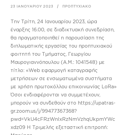
23 ΙΑΝΟΥΑΡΊΟΥ 2023
ΠΡΟΠΤΥΧΙΑΚΌ
Την Τρίτη, 24 Ιανουαρίου 2023, ώρα
έναρξης 16.00, σε διαδικτυακή συνεδρίαση,
θα πραγματοποιηθεί η παρουσίαση της
διπλωματικής εργασίας του προπτυχιακού
φοιτητή του Τμήματος, Γεωργίου
Μαυρογιαννόπουλου (Α.Μ.: 1041548) με
τίτλο: «Web εφαρμογή καταγραφής
μετρήσεων σε ενσωματωμένα συστήματα
με χρήση πρωτοκόλλου επικοινωνίας LoRa»
Όσοι ενδιαφέρονται να συμμετέχουν,
μπορούν να συνδεθούν στο https://upatras-
gr.zoom.us/j/99477367368?
pwd=VkU4cFRzWnlxRzNmVzhqUkpmYWc
xdz09 Η Τριμελής εξεταστική επιτροπή: