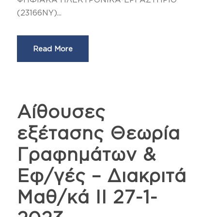
(23166NY)...
Read More
Αίθουσες
εξέτασης Θεωρία
Γραφημάτων &
Εφ/γές – Διακριτά
Μαθ/κά ΙΙ 27-1-