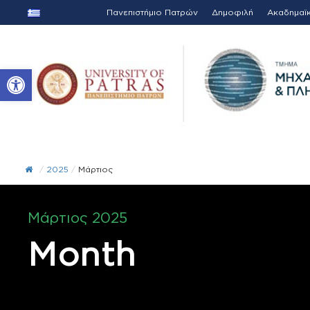
Πανεπιστήμιο Πατρών
Δημοφιλή
Ακαδημαϊ
Ανοίξτε τη γραμμή εργαλείων
/
2025
/
Μάρτιος
Μάρτιος 2025
Month