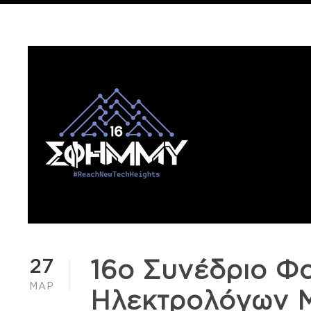
27
16ο Συνέδριο Φ
ΜΑΡ
Ηλεκτρολόγων Μ