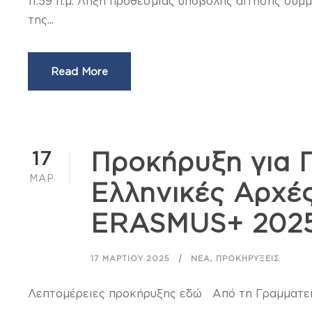
11.59 π.μ. Λήξη προθεσμίας υποβολής αίτησης σ
της...
Read More
17
Προκήρυξη για 
ΜΑΡ
Ελληνικές Αρχέ
ERASMUS+ 2025
,
17 ΜΑΡΤΊΟΥ 2025
ΝΈΑ
ΠΡΟΚΗΡΎΞΕΙΣ
Λεπτομέρειες προκήρυξης εδώ Από τη Γραμματε