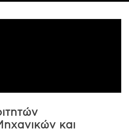
οιτητών
ηχανικών και