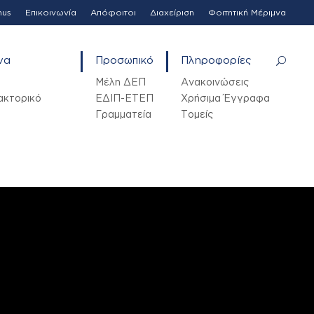
mus
Επικοινωνία
Απόφοιτοι
Διαχείριση
Φοιτητική Μέριμνα
να
Προσωπικό
Πληροφορίες
Μέλη ΔΕΠ
Ανακοινώσεις
ακτορικό
ΕΔΙΠ-ΕΤΕΠ
Χρήσιμα Έγγραφα
Γραμματεία
Τομείς