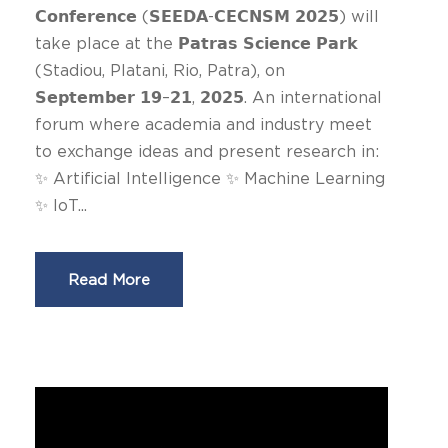
𝗖𝗼𝗻𝗳𝗲𝗿𝗲𝗻𝗰𝗲 (𝗦𝗘𝗘𝗗𝗔-𝗖𝗘𝗖𝗡𝗦𝗠 𝟮𝟬𝟮𝟱) will
take place at the 𝗣𝗮𝘁𝗿𝗮𝘀 𝗦𝗰𝗶𝗲𝗻𝗰𝗲 𝗣𝗮𝗿𝗸
(Stadiou, Platani, Rio, Patra), on
𝗦𝗲𝗽𝘁𝗲𝗺𝗯𝗲𝗿 𝟭𝟵–𝟮𝟭, 𝟮𝟬𝟮𝟱. An international
forum where academia and industry meet
to exchange ideas and present research in:
✨ Artificial Intelligence ✨ Machine Learning
✨ IoT...
Read More