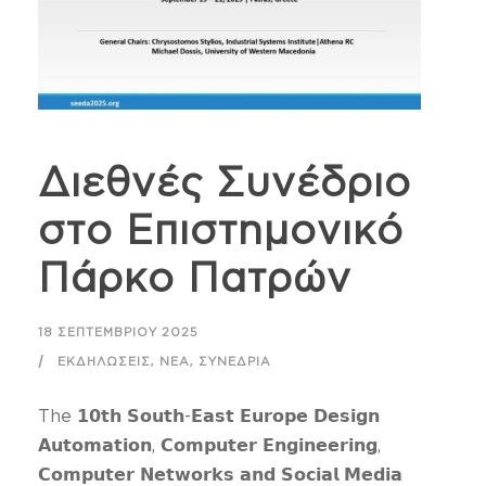
Διεθνές Συνέδριο
στο Επιστημονικό
Πάρκο Πατρών
18 ΣΕΠΤΕΜΒΡΊΟΥ 2025
,
,
ΕΚΔΗΛΏΣΕΙΣ
ΝΈΑ
ΣΥΝΈΔΡΙΑ
The 𝟭𝟬𝘁𝗵 𝗦𝗼𝘂𝘁𝗵-𝗘𝗮𝘀𝘁 𝗘𝘂𝗿𝗼𝗽𝗲 𝗗𝗲𝘀𝗶𝗴𝗻
𝗔𝘂𝘁𝗼𝗺𝗮𝘁𝗶𝗼𝗻, 𝗖𝗼𝗺𝗽𝘂𝘁𝗲𝗿 𝗘𝗻𝗴𝗶𝗻𝗲𝗲𝗿𝗶𝗻𝗴,
𝗖𝗼𝗺𝗽𝘂𝘁𝗲𝗿 𝗡𝗲𝘁𝘄𝗼𝗿𝗸𝘀 𝗮𝗻𝗱 𝗦𝗼𝗰𝗶𝗮𝗹 𝗠𝗲𝗱𝗶𝗮