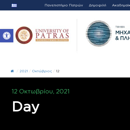
Πανεπιστήμιο Πατρών
Δημοφιλή
Ακαδημαϊ
Ανοίξτε τη γραμμή εργαλείων
/
2021
/
Οκτώβριος
/
12
12 Οκτωβρίου, 2021
Day