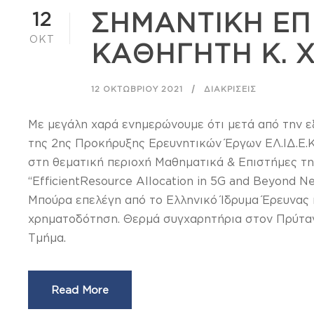
12
ΣΗΜΑΝΤΙΚΗ ΕΠ
ΟΚΤ
ΚΑΘΗΓΗΤΗ Κ. 
12 ΟΚΤΩΒΡΊΟΥ 2021
ΔΙΑΚΡΊΣΕΙΣ
Με μεγάλη χαρά ενημερώνουμε ότι μετά από την εξ
της 2ης Προκήρυξης Ερευνητικών Έργων ΕΛ.ΙΔ.Ε.Κ
στη θεματική περιοχή Μαθηματικά & Επιστήμες τη
“EfficientResource Allocation in 5G and Beyond 
Μπούρα επελέγη από το Ελληνικό Ίδρυμα Έρευνας κα
χρηματοδότηση. Θερμά συγχαρητήρια στον Πρύτανη 
Τμήμα.
Read More