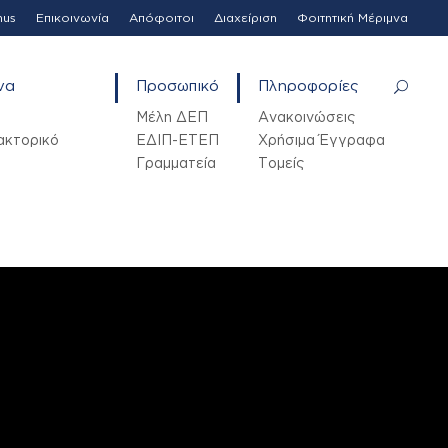
mus
Επικοινωνία
Απόφοιτοι
Διαχείριση
Φοιτητική Μέριμνα
να
Προσωπικό
Πληροφορίες
Μέλη ΔΕΠ
Ανακοινώσεις
ακτορικό
ΕΔΙΠ-ΕΤΕΠ
Χρήσιμα Έγγραφα
Γραμματεία
Τομείς