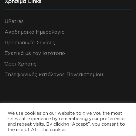
Χρήσιμα Links
UPatras
Ακαδημαϊκό Ημερολόγιο
Προσωπικές Σελίδες
Σχετικά με τον Ιστότοπο
Όροι Χρήσης
Τηλεφωνικός κατάλογος Πανεπιστημίου
We use cookies on our website to give you the most
relevant experience by remembering your preferences
and repeat visits. By clicking “Accept”, you consent to
the use of ALL the cookies.
Copyright All Rights Reserved 2024, CEID