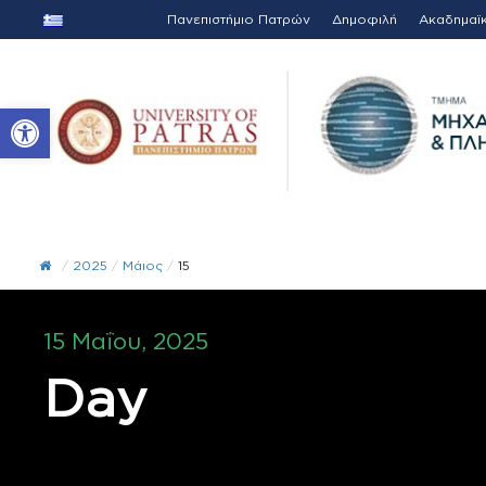
Πανεπιστήμιο Πατρών
Δημοφιλή
Ακαδημαϊ
Ανοίξτε τη γραμμή εργαλείων
/
2025
/
Μάιος
/
15
15 Μαΐου, 2025
Day