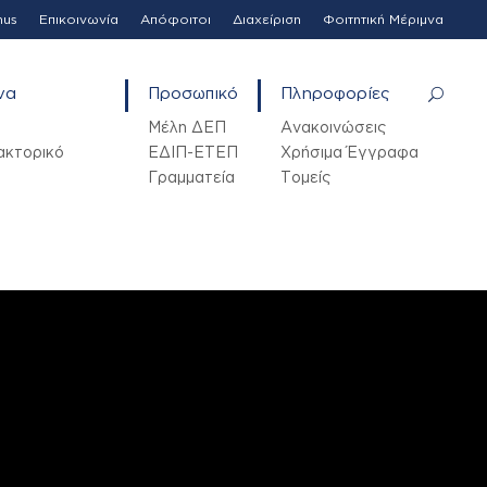
mus
Επικοινωνία
Απόφοιτοι
Διαχείριση
Φοιτητική Μέριμνα
να
Προσωπικό
Πληροφορίες
Μέλη ΔΕΠ
Ανακοινώσεις
ακτορικό
ΕΔΙΠ-ΕΤΕΠ
Χρήσιμα Έγγραφα
Γραμματεία
Τομείς