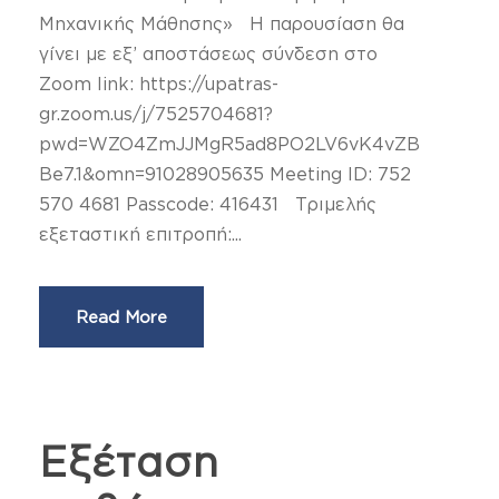
Μηχανικής Μάθησης» Η παρουσίαση θα
γίνει με εξ’ αποστάσεως σύνδεση στο
Zoom link: https://upatras-
gr.zoom.us/j/7525704681?
pwd=WZO4ZmJJMgR5ad8PO2LV6vK4vZB
Be7.1&omn=91028905635 Meeting ID: 752
570 4681 Passcode: 416431 Τριμελής
εξεταστική επιτροπή:...
Read More
Εξέταση