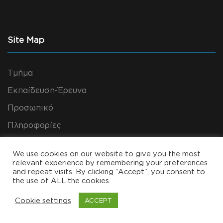
Site Map
Τμήμα
Εκπαίδευση-Έρευνα
Προσωπικό
Πληροφορίες
Επικοινωνία
We use cookies on our website to give you the most
relevant experience by remembering your preferences
and repeat visits. By clicking “Accept”, you consent to
the use of ALL the cookies.
Ψηφιακές Υπηρεσίες
Cookie settings
ACCEPT