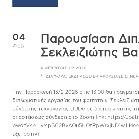
04
Παρουσίαση Διπ
ΦΕΒ
Σεκλειζιώτης Βα
4 ΦΕΒΡΟΥΑΡΊΟΥ 2026
,
,
ΔΙΆΦΟΡΑ
ΕΚΔΗΛΏΣΕΙΣ-ΠΑΡΟΥΣΙΆΣΕΙΣ
ΝΈΑ
Την Παρασκευή 13/2 2026 στις 13:00 θα πραγματο
διπλωματικής εργασίας του φοιτητή κ. Σεκλειζιώτ
σύνδεσης τεχνολογίας DUDe σε δίκτυα κινητής τη
αποστάσεως σύνδεση στο Zoom link: https://upatr
pwd=V4eLjvMpBG2BvAOu5HOtRpWrxjND1w.1 Meetin
εξεταστική...