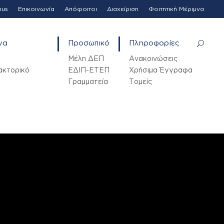
mus
Επικοινωνία
Απόφοιτοι
Διαχείριση
Φοιτητική Μέριμνα
να
Προσωπικό
Πληροφορίες
Μέλη ΔΕΠ
Ανακοινώσεις
ακτορικό
ΕΔΙΠ-ΕΤΕΠ
Χρήσιμα Έγγραφα
Γραμματεία
Τομείς