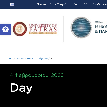
Πανεπιστήμιο Πατρών
Δημοφιλή
Ακαδημαϊ
Ανοίξτε τη γραμμή εργαλείων
/
2026
/
Φεβρουάριος
/
4
4 Φεβρουαρίου, 2026
Day