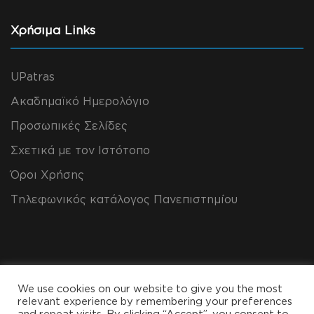
Χρήσιμα Links
UPatras
Ακαδημαϊκό Ημερολόγιο
Προσωπικές Σελίδες
Σχετικά με τον Ιστότοπο
Όροι Χρήσης
Τηλεφωνικός κατάλογος Πανεπιστημίου
We use cookies on our website to give you the most
relevant experience by remembering your preferences
and repeat visits. By clicking “Accept”, you consent to