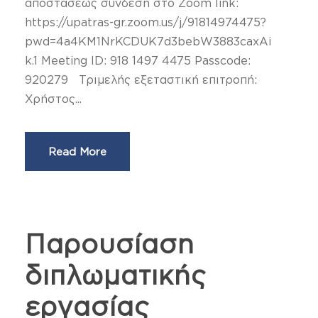
αποστάσεως σύνδεση στο Zoom link:
https://upatras-gr.zoom.us/j/91814974475?
pwd=4a4KM1NrKCDUK7d3bebW3883caxAi
k.1 Meeting ID: 918 1497 4475 Passcode:
920279 Τριμελής εξεταστική επιτροπή:
Χρήστος...
Read More
Παρουσίαση
διπλωματικής
εργασίας