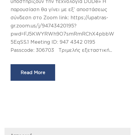
υποστηρίζουν την τεχνολογία DUDe» Η
παρουσίαση θα γίνει με εξ’ αποστάσεως
σύνδεση στο Zoom link: https://upatras-
gr.zoom.us/j/94743420195?
pwd=FJ5KWYRWh9O7smRmRChX4pbbW
5EqSS.1 Meeting ID: 947 4342 0195
Passcode: 306703 Τριμελής εξεταστική...
Read More