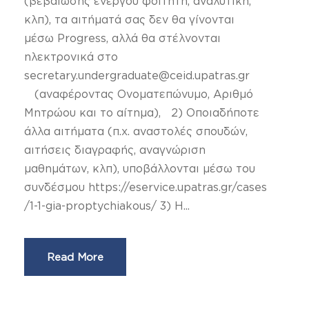
(βεβαίωσης ενεργού φοιτητή, αναλυτική,
κλπ), τα αιτήματά σας δεν θα γίνονται
μέσω Progress, αλλά θα στέλνονται
ηλεκτρονικά στο
secretary.undergraduate@ceid.upatras.gr
(αναφέροντας Ονοματεπώνυμο, Αριθμό
Μητρώου και το αίτημα), 2) Οποιαδήποτε
άλλα αιτήματα (π.χ. αναστολές σπουδών,
αιτήσεις διαγραφής, αναγνώριση
μαθημάτων, κλπ), υποβάλλονται μέσω του
συνδέσμου https://eservice.upatras.gr/cases
/1-1-gia-proptychiakous/ 3) Η...
Read More