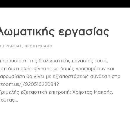
λωματικής εργασίας
,
Σ ΕΡΓΑΣΊΑΣ
ΠΡΟΠΤΥΧΙΑΚΌ
 παρουσίαση της διπλωματικής εργασίας του κ.
ηση δικτυακής κίνησης με δομές γραφημάτων και
παρουσίαση θα γίνει με εξ’αποστάσεως σύνδεση στο
gr.zoom.us/j/92051622084?
ελής εξεταστική επιτροπή: Χρἠστος Μακρής,
ύτας,...