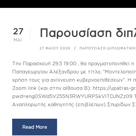
27
Παρουσίαση διπ
ΜΆΙ
27 ΜΑΪ́ΟΥ 2026
ΠΑΡΟΥΣΊΑΣΗ ΔΙΠΛΩΜΑΤΙΚΉ
Την Παρασκευή 29.5 19:00 , θα πραγματοποιηθεί η
Παπαγεωργίου Αλέξανδρου με τίτλο, “Μοντελοποί
χρήση τους για ανίχνευση κυβερνοεπιθέσεων”. Η 
Zoom link (και στην αίθουσα Β): https://upatras-
pwd=eng0SWd5V255N3RWYURPSkVlTDJNZz09 Τριμ
Αναπληρωτής καθηγητής (επιβλέπων) Σπυρίδων Σιο
Read More