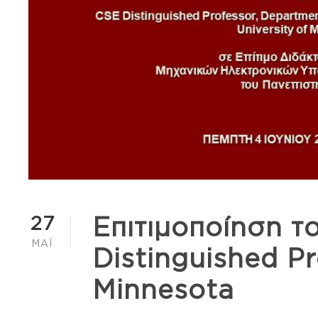
27
Επιτιμοποίηση τ
ΜΆΙ
Distinguished Pr
Minnesota