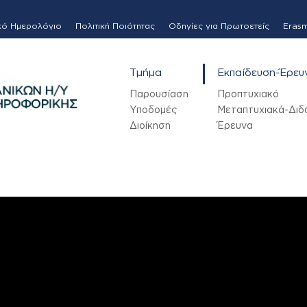
κό Ημερολόγιο
Πολιτική Ποιότητας
Οδηγίες για Πρωτοετείς
Eras
Τμήμα
Εκπαίδευση-Έρευ
Παρουσίαση
Προπτυχιακό
Υποδομές
Μεταπτυχιακά-Διδ
Διοίκηση
Έρευνα