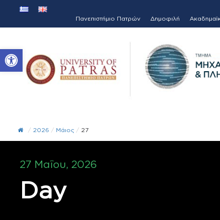
Πανεπιστήμιο Πατρών
Δημοφιλή
Ακαδημαϊ
Ανοίξτε τη γραμμή εργαλείων
/
2026
/
Μάιος
/
27
27 Μαΐου, 2026
Day